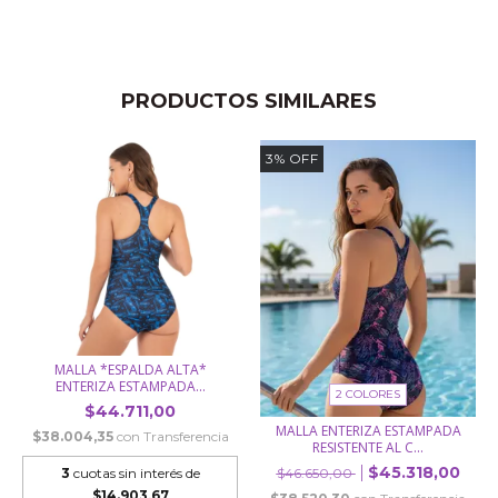
PRODUCTOS SIMILARES
3
%
OFF
MALLA *ESPALDA ALTA*
ENTERIZA ESTAMPADA...
2 COLORES
$44.711,00
MALLA ENTERIZA ESTAMPADA
$38.004,35
con
Transferencia
RESISTENTE AL C...
$45.318,00
3
cuotas sin interés de
$46.650,00
$14.903,67