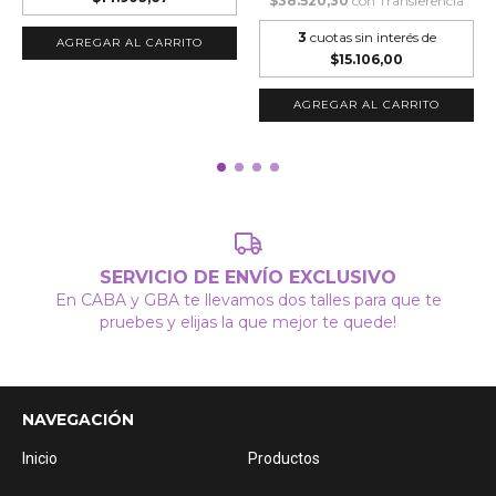
$38.520,30
con
Transferencia
3
cuotas sin interés de
AGREGAR AL CARRITO
$15.106,00
AGREGAR AL CARRITO
SERVICIO DE ENVÍO EXCLUSIVO
En CABA y GBA te llevamos dos talles para que te
pruebes y elijas la que mejor te quede!
NAVEGACIÓN
Inicio
Productos