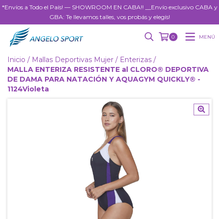
*Envíos a Todo el País! — SHOWROOM EN CABA!! __Envío exclusivo CABA y
GBA: Te llevamos talles, vos probás y elegís!
MENÚ
0
Inicio
/
Mallas Deportivas Mujer
/
Enterizas
/
MALLA ENTERIZA RESISTENTE al CLORO® DEPORTIVA
DE DAMA PARA NATACIÓN Y AQUAGYM QUICKLY® -
1124Violeta