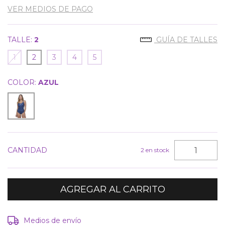
VER MEDIOS DE PAGO
TALLE:
2
GUÍA DE TALLES
1
2
3
4
5
COLOR:
AZUL
CANTIDAD
2
en stock
Entregas para el CP:
CAMBIAR CP
Medios de envío