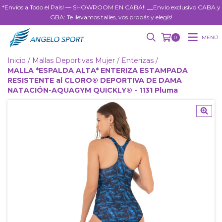
*Envíos a Todo el País! — SHOWROOM EN CABA!! __Envío exclusivo CABA y
GBA: Te llevamos talles, vos probás y elegís!
MENÚ
0
Inicio
/
Mallas Deportivas Mujer
/
Enterizas
/
MALLA *ESPALDA ALTA* ENTERIZA ESTAMPADA
RESISTENTE al CLORO® DEPORTIVA DE DAMA
NATACIÓN-AQUAGYM QUICKLY® - 1131 Pluma