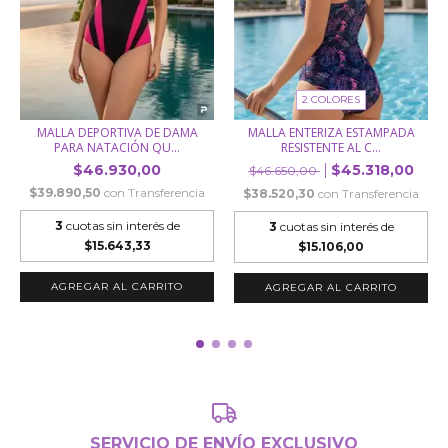
2 COLORES
MALLA DEPORTIVA DE DAMA
MALLA ENTERIZA ESTAMPADA
PARA NATACIÓN QU...
RESISTENTE AL C...
$46.930,00
$45.318,00
$46.650,00
$39.890,50
con
Transferencia
$38.520,30
con
Transferencia
3
cuotas sin interés de
3
cuotas sin interés de
$15.643,33
$15.106,00
AGREGAR AL CARRITO
AGREGAR AL CARRITO
SERVICIO DE ENVÍO EXCLUSIVO