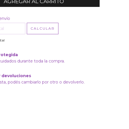
l CP:
CAMBIAR CP
envío
CALCULAR
tal
rotegida
cuidados durante toda la compra.
 devoluciones
sta, podés cambiarlo por otro o devolverlo.