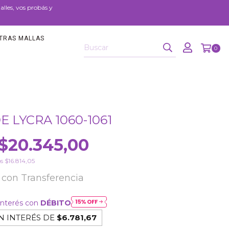
les, vos probás y
TRAS MALLAS
0
 LYCRA 1060-1061
$20.345,00
os
$16.814,05
5
con
Transferencia
interés con
DÉBITO
N INTERÉS DE
$6.781,67