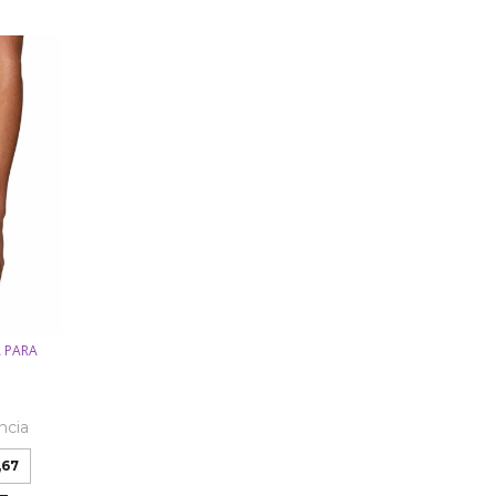
 PARA
ncia
,67