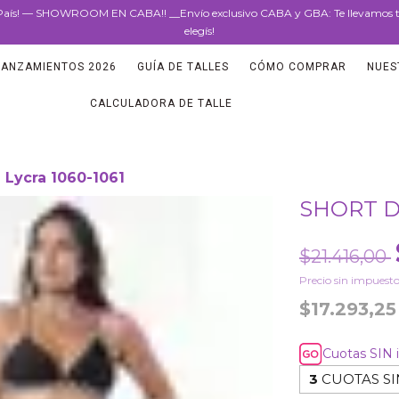
l País! — SHOWROOM EN CABA!! __Envío exclusivo CABA y GBA: Te llevamos tal
elegís!
LANZAMIENTOS 2026
GUÍA DE TALLES
CÓMO COMPRAR
NUES
CALCULADORA DE TALLE
Lycra 1060-1061
SHORT DE
$21.416,00
Precio sin impuest
$17.293,2
Cuotas SIN 
3
CUOTAS SI