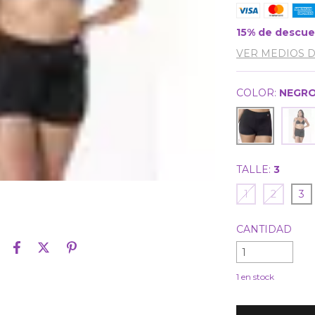
15% de descu
VER MEDIOS 
COLOR:
NEGRO
TALLE:
3
1
2
3
CANTIDAD
1
en stock