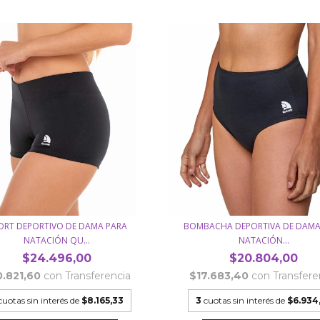
ORT DEPORTIVO DE DAMA PARA
BOMBACHA DEPORTIVA DE DAMA
NATACIÓN QU...
NATACIÓN...
$24.496,00
$20.804,00
0.821,60
con
Transferencia
$17.683,40
con
Transfere
cuotas sin interés de
$8.165,33
3
cuotas sin interés de
$6.934