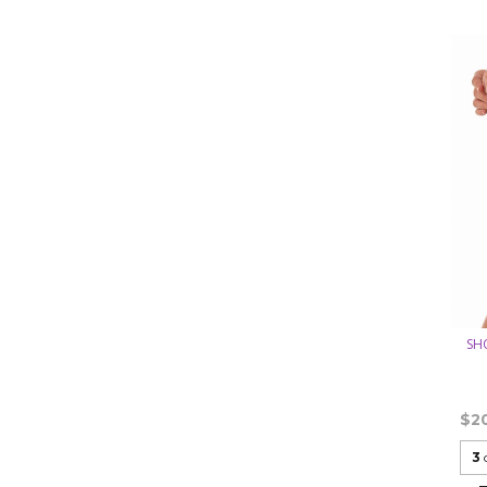
SH
$2
3