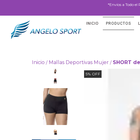
*Envíos a Todo e
INICIO
PRODUCTOS
Inicio
Mallas Deportivas Mujer
SHORT de 
/
/
5
%
OFF